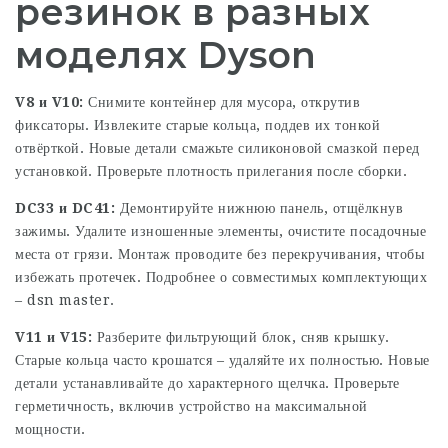
резинок в разных
моделях Dyson
V8 и V10:
Снимите контейнер для мусора, открутив
фиксаторы. Извлеките старые кольца, поддев их тонкой
отвёрткой. Новые детали смажьте силиконовой смазкой перед
установкой. Проверьте плотность прилегания после сборки.
DC33 и DC41:
Демонтируйте нижнюю панель, отщёлкнув
зажимы. Удалите изношенные элементы, очистите посадочные
места от грязи. Монтаж проводите без перекручивания, чтобы
избежать протечек. Подробнее о совместимых комплектующих
–
dsn master
.
V11 и V15:
Разберите фильтрующий блок, сняв крышку.
Старые кольца часто крошатся – удаляйте их полностью. Новые
детали устанавливайте до характерного щелчка. Проверьте
герметичность, включив устройство на максимальной
мощности.