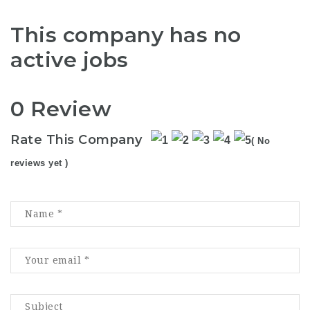
This company has no
active jobs
0 Review
Rate This Company
( No
reviews yet )