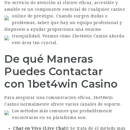
Un servicio de atención al cliente eficaz, accesible y
amable es un componente esencial de cualquier casino
online de prestigio.
Cuando surgen dudas o
problemas, saber que hay un equipo profesional y
dispuesto a ayudar proporciona una enorme
tranquilidad.
Veamos cómo 1bet4win Casino aborda
este área tan crucial.
De qué Maneras
Puedes Contactar
con 1bet4win Casino
Para asegurar una comunicación eficaz, 1bet4win
Casino normalmente ofrece varios canales de soporte.
Los métodos más comunes que probablemente
encontrarás en su plataforma son:
Chat en Vivo (Live Chat):
Se trata de el método más