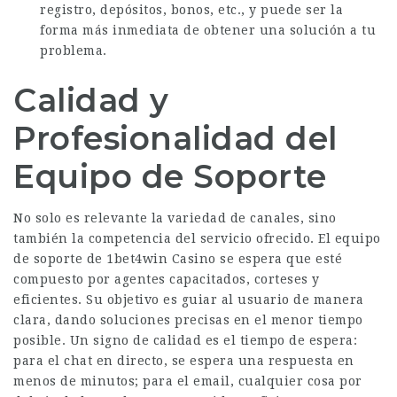
registro, depósitos, bonos, etc., y puede ser la
forma más inmediata de obtener una solución a tu
problema.
Calidad y
Profesionalidad del
Equipo de Soporte
No solo es relevante la variedad de canales, sino
también la competencia del servicio ofrecido. El equipo
de soporte de 1bet4win Casino se espera que esté
compuesto por agentes capacitados, corteses y
eficientes. Su objetivo es guiar al usuario de manera
clara, dando soluciones precisas en el menor tiempo
posible. Un signo de calidad es el tiempo de espera:
para el chat en directo, se espera una respuesta en
menos de minutos; para el email, cualquier cosa por