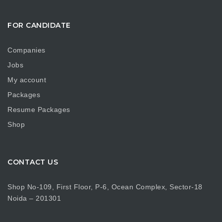
FOR CANDIDATE
Companies
Jobs
My account
Packages
Resume Packages
Shop
CONTACT US
Shop No-109, First Floor, P-6, Ocean Complex, Sector-18
Noida – 201301