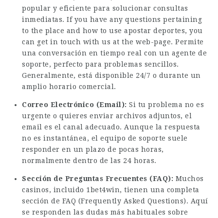
popular y eficiente para solucionar consultas
inmediatas. If you have any questions pertaining
to the place and how to use
apostar deportes
, you
can get in touch with us at the web-page. Permite
una conversación en tiempo real con un agente de
soporte, perfecto para problemas sencillos.
Generalmente, está disponible 24/7 o durante un
amplio horario comercial.
Correo Electrónico (Email):
Si tu problema no es
urgente o quieres enviar archivos adjuntos, el
email es el canal adecuado. Aunque la respuesta
no es instantánea, el equipo de soporte suele
responder en un plazo de pocas horas,
normalmente dentro de las 24 horas.
Sección de Preguntas Frecuentes (FAQ):
Muchos
casinos, incluido 1bet4win, tienen una completa
sección de FAQ (Frequently Asked Questions). Aquí
se responden las dudas más habituales sobre