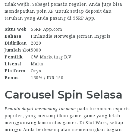
tidak wajib. Sebagai pemain reguler, Anda juga bisa
mendapatkan poin XP untuk setiap deposit dan
taruhan yang Anda pasang di 55RP App.
Situs web
55RP App.com
Bahasa
Finlandia Norwegia Jerman Inggris
Didirikan
2020
Jumlah slot
5000
Pemilik
CW Marketing B.V
Lisensi
Malta
Platform
Oryx
Bonus
150% / IDR 150
Carousel Spin Selasa
Pemain dapat memasang taruhan
pada turnamen esports
populer, yang menampilkan game-game yang telah
mengguncang komunitas gamer. Di Slot Wars, setiap
minggu Anda berkesempatan memenangkan bagian