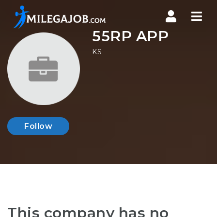
Nav
55RP APP
KS
Follow
This company has no