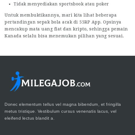
Tidak menyediakan sportsbook atau poker
Untuk membuktikannya, mari kita lihat beberapa
pertandingan sepak bola acak di 55RP App. Opsinya
mencakup mata uang fiat dan kripto, sehingga pemain
Kanada selalu bisa menemukan pilihan yang sesuai.
Donec elementum tellus vel magna bibendum, et fringilla
metus tristique. Vestibulum cursus venenatis lacus, vel
eleifend lectus blandit a.