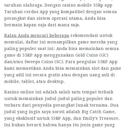
taruhan olahraga. Dengan casino mobile
55Rp app
Taruhan cerdas
App yang kompatibel dengan semua
perangkat dan sistem operasi utama, Anda bisa
bermain kapan saja dari mana saja.
Kalau Anda mencari beberapa
rekomendasi untuk
memulai, daftar ini menampilkan game mereka yang
paling populer saat ini: Anda bisa memainkan semua
game di 55RP App menggunakan Gold Coins (GC)
dan/atau Sweeps Coins (SC). Para pengulas 55RP App
kami memastikan Anda bisa memainkan slot dan game
yang adil ini secara gratis atau dengan uang asli di
mobile, tablet, atau desktop.
Kasino online ini adalah salah satu tempat terbaik
untuk memainkan judul-judul paling populer dan
terbaru dari penyedia perangkat lunak ternama. Dua
judul yang ingin saya soroti adalah Big Catch Game,
yang eksklusif untuk 55RP App, dan Emily’s Treasure.
Ini bukan berarti bahwa hanya itu jenis game yang