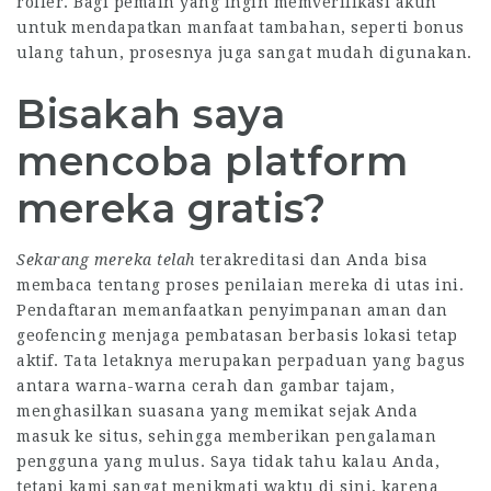
roller. Bagi pemain yang ingin memverifikasi akun
untuk mendapatkan manfaat tambahan, seperti bonus
ulang tahun, prosesnya juga sangat mudah digunakan.
Bisakah saya
mencoba platform
mereka gratis?
Sekarang mereka telah
terakreditasi dan Anda bisa
membaca tentang proses penilaian mereka di utas ini.
Pendaftaran memanfaatkan penyimpanan aman dan
geofencing menjaga pembatasan berbasis lokasi tetap
aktif. Tata letaknya merupakan perpaduan yang bagus
antara warna-warna cerah dan gambar tajam,
menghasilkan suasana yang memikat sejak Anda
masuk ke situs, sehingga memberikan pengalaman
pengguna yang mulus. Saya tidak tahu kalau Anda,
tetapi kami sangat menikmati waktu di sini, karena