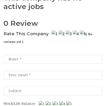
active jobs
0 Review
Rate This Company
( No
reviews yet )
Work/Life Balance