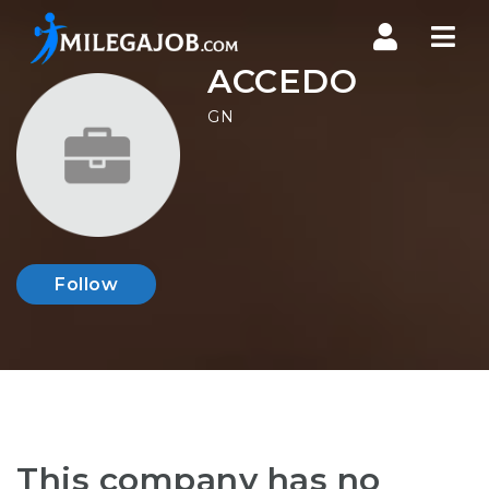
Nav
ACCEDO
GN
Follow
This company has no