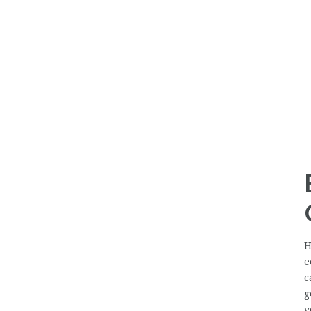
H
e
c
g
v