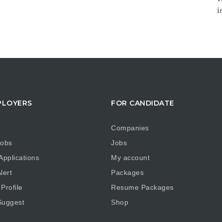
i
PLOYERS
FOR CANDIDATE
Companies
obs
Jobs
pplications
My account
lert
Packages
Profile
Resume Packages
uggest
Shop