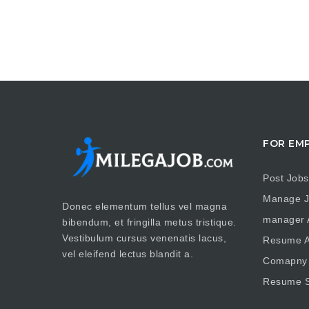
FOR EM
Post Jobs
Manage J
Donec elementum tellus vel magna
manager A
bibendum, et fringilla metus tristique.
Vestibulum cursus venenatis lacus,
Resume A
vel eleifend lectus blandit a.
Comapny 
Resume S