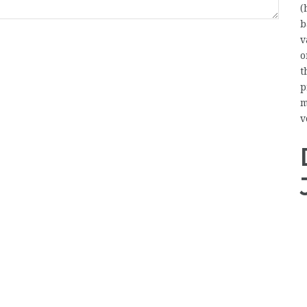
(
b
v
o
t
p
m
v