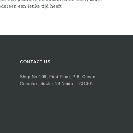
edereen een leuke tijd heeft.
CONTACT US
Shop No-109, First Floor, P-6, Ocean
Complex, Sector-18 Noida – 201301