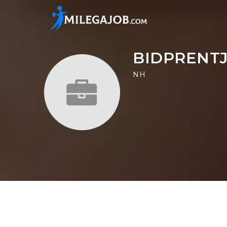
BIDPRENT
NH