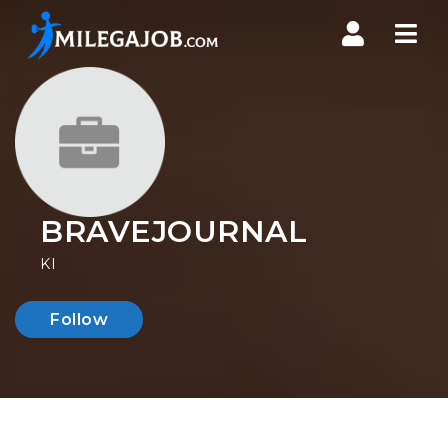
Nav
BRAVEJOURNAL
KI
Follow