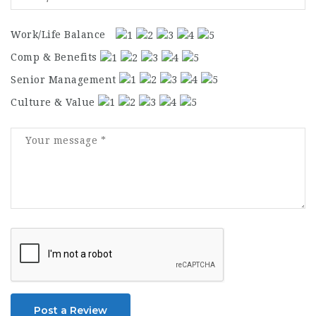
Work/Life Balance
Comp & Benefits
Senior Management
Culture & Value
Post a Review