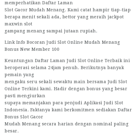
memperhatikan Daftar Laman
Slot Gacor Mudah Menang. Kami catat hampir tiap-tiap
berapa menit sekali ada, bettor yang meraih jackpot
maxwin slot
gampang menang sampai jutaan rupiah.
Link Info Bocoran Judi Slot Online Mudah Menang
Bonus New Member 100
Keuntungan Daftar Laman Judi Slot Online Terbaik ini
beroperasi selama 24jam penuh. Berikutnya banyak
pemain yang
mengaku seru sekali sewaktu main bersama Judi Slot
Online Terkini kami. Hadir dengan bonus yang besar
pasti mengiurkan
supaya memanjakan para penjudi Aplikasi Judi Slot
Indonesia.
Faktanya kami
berkomitmen sediakan Daftar
Bonus Slot Gacor
Mudah Menang secara harian dengan nominal paling
besar.