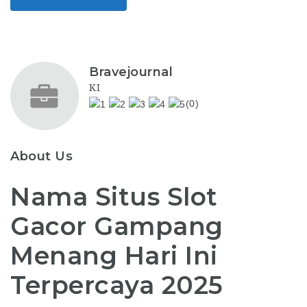
Bravejournal
KI
(0)
About Us
Nama Situs Slot
Gacor Gampang
Menang Hari Ini
Terpercaya 2025