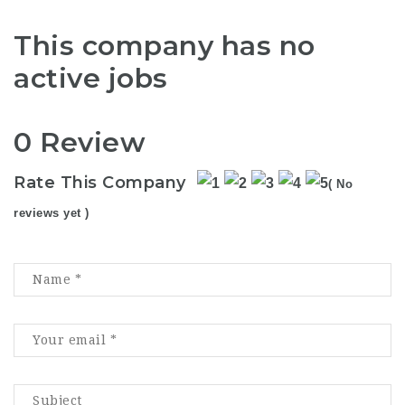
This company has no
active jobs
0 Review
Rate This Company
( No
reviews yet )