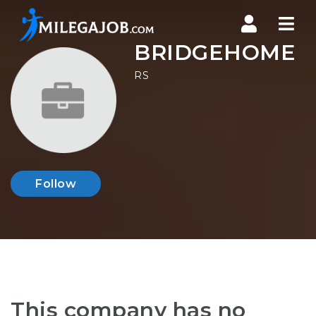
Nav
BRIDGEHOME
RS
Follow
This company has no