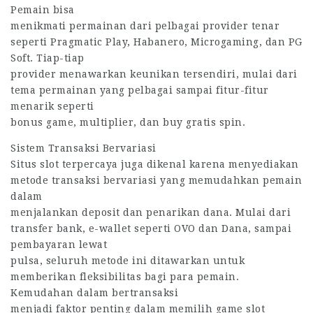
Pemain bisa
menikmati permainan dari pelbagai provider tenar
seperti Pragmatic Play, Habanero, Microgaming, dan PG
Soft. Tiap-tiap
provider menawarkan keunikan tersendiri, mulai dari
tema permainan yang pelbagai sampai fitur-fitur
menarik seperti
bonus game, multiplier, dan buy gratis spin.
Sistem Transaksi Bervariasi
Situs slot terpercaya juga dikenal karena menyediakan
metode transaksi bervariasi yang memudahkan pemain
dalam
menjalankan deposit dan penarikan dana. Mulai dari
transfer bank, e-wallet seperti OVO dan Dana, sampai
pembayaran lewat
pulsa, seluruh metode ini ditawarkan untuk
memberikan fleksibilitas bagi para pemain.
Kemudahan dalam bertransaksi
menjadi faktor penting dalam memilih game slot