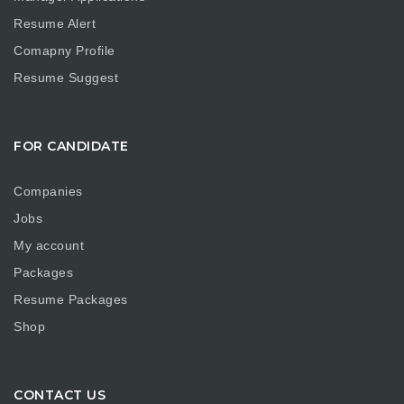
Resume Alert
Comapny Profile
Resume Suggest
FOR CANDIDATE
Companies
Jobs
My account
Packages
Resume Packages
Shop
CONTACT US