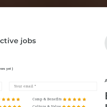
ctive jobs
ews yet )
Comp & Benefits
Culture & Value