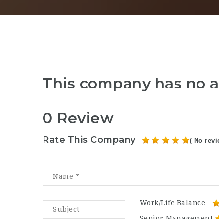
This company has no a
0 Review
Rate This Company
( No revi
Work/Life Balance
Senior Management