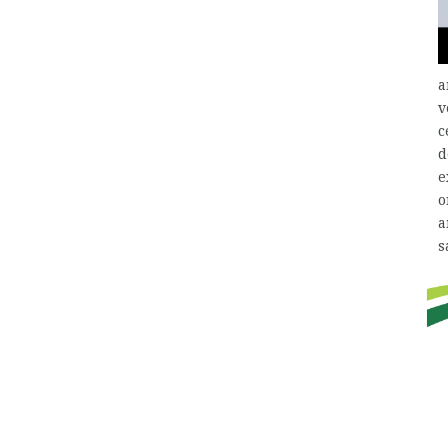
a
v
c
d
e
o
a
s