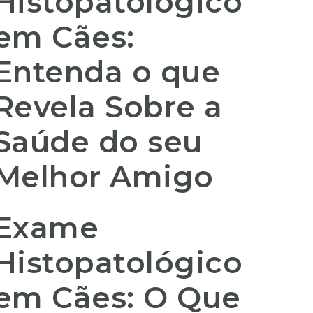
Histopatológico
em Cães:
Entenda o que
Revela Sobre a
Saúde do seu
Melhor Amigo
Exame
Histopatológico
em Cães: O Que