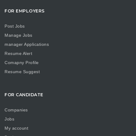
FOR EMPLOYERS
Post Jobs
Manage Jobs
manager Applications
Resume Alert
Comapny Profile
Resume Suggest
FOR CANDIDATE
Companies
Jobs
My account