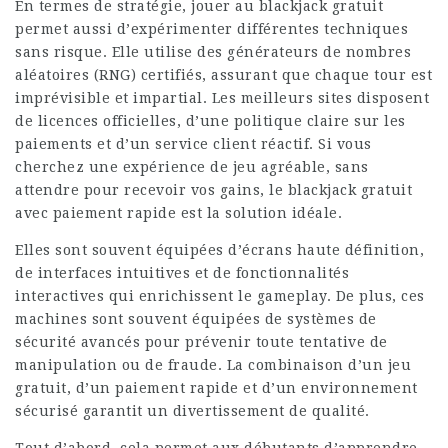
En termes de stratégie, jouer au blackjack gratuit
permet aussi d’expérimenter différentes techniques
sans risque. Elle utilise des générateurs de nombres
aléatoires (RNG) certifiés, assurant que chaque tour est
imprévisible et impartial. Les meilleurs sites disposent
de licences officielles, d’une politique claire sur les
paiements et d’un service client réactif. Si vous
cherchez une expérience de jeu agréable, sans
attendre pour recevoir vos gains, le blackjack gratuit
avec paiement rapide est la solution idéale.
Elles sont souvent équipées d’écrans haute définition,
de interfaces intuitives et de fonctionnalités
interactives qui enrichissent le gameplay. De plus, ces
machines sont souvent équipées de systèmes de
sécurité avancés pour prévenir toute tentative de
manipulation ou de fraude. La combinaison d’un jeu
gratuit, d’un paiement rapide et d’un environnement
sécurisé garantit un divertissement de qualité.