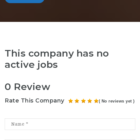
This company has no
active jobs
0 Review
Rate This Company
( No reviews yet )