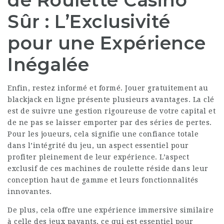
de Roulette Casino
Sûr : L’Exclusivité
pour une Expérience
Inégalée
Enfin, restez informé et formé. Jouer gratuitement au
blackjack en ligne présente plusieurs avantages. La clé
est de suivre une gestion rigoureuse de votre capital et
de ne pas se laisser emporter par des séries de pertes.
Pour les joueurs, cela signifie une confiance totale
dans l’intégrité du jeu, un aspect essentiel pour
profiter pleinement de leur expérience. L’aspect
exclusif de ces machines de roulette réside dans leur
conception haut de gamme et leurs fonctionnalités
innovantes.
De plus, cela offre une expérience immersive similaire
à celle des jeux payants, ce qui est essentiel pour