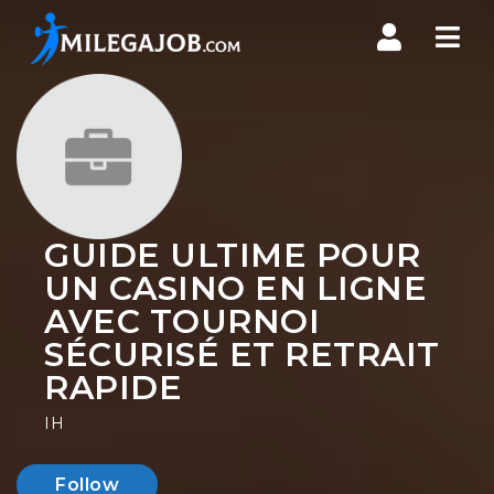
Nav
GUIDE ULTIME POUR
UN CASINO EN LIGNE
AVEC TOURNOI
SÉCURISÉ ET RETRAIT
RAPIDE
IH
Follow