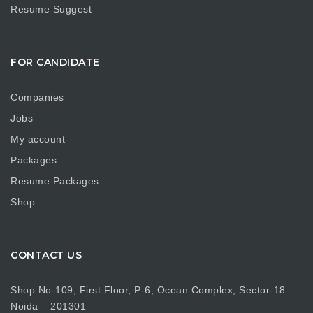
Resume Suggest
FOR CANDIDATE
Companies
Jobs
My account
Packages
Resume Packages
Shop
CONTACT US
Shop No-109, First Floor, P-6, Ocean Complex, Sector-18
Noida – 201301