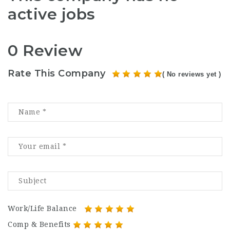
active jobs
0 Review
Rate This Company
( No reviews yet )
Work/Life Balance
Comp & Benefits