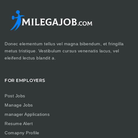
Donec elementum tellus vel magna bibendum, et fringilla
metus tristique. Vestibulum cursus venenatis lacus, vel
eleifend lectus blandit a.
FOR EMPLOYERS
Post Jobs
Manage Jobs
manager Applications
Resume Alert
Comapny Profile