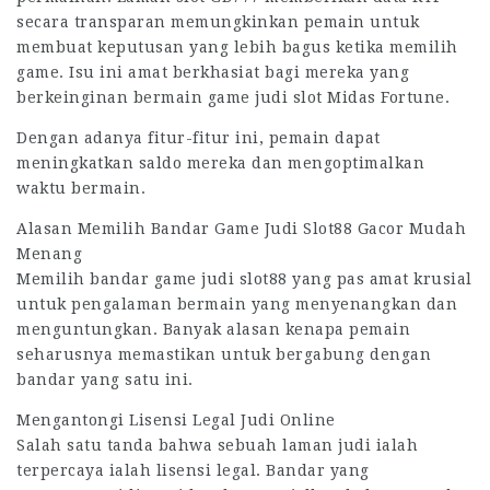
secara transparan memungkinkan pemain untuk
membuat keputusan yang lebih bagus ketika memilih
game. Isu ini amat berkhasiat bagi mereka yang
berkeinginan bermain game judi slot Midas Fortune.
Dengan adanya fitur-fitur ini, pemain dapat
meningkatkan saldo mereka dan mengoptimalkan
waktu bermain.
Alasan Memilih Bandar Game Judi Slot88 Gacor Mudah
Menang
Memilih bandar game judi slot88 yang pas amat krusial
untuk pengalaman bermain yang menyenangkan dan
menguntungkan. Banyak alasan kenapa pemain
seharusnya memastikan untuk bergabung dengan
bandar yang satu ini.
Mengantongi Lisensi Legal Judi Online
Salah satu tanda bahwa sebuah laman judi ialah
terpercaya ialah lisensi legal. Bandar yang