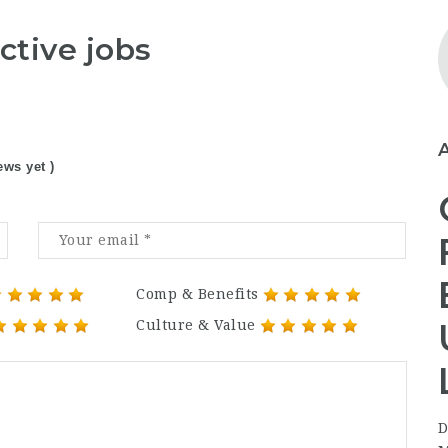
ctive jobs
ews yet )
Comp & Benefits
Culture & Value
D