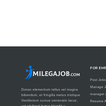
FOR EM
Post Jobs
Manage J
Donec elementum tellus vel magna
manager A
bibendum, et fringilla metus tristique.
Vestibulum cursus venenatis lacus,
Resume A
vel eleifend lectus blandit a.