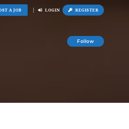
OST A JOB
LOGIN
REGISTER
Follow