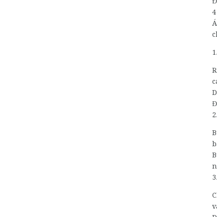
Đ
4
Á
c
1
R
c
D
Đ
2
B
b
B
n
3
C
v