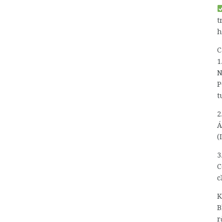
t
h
C
1
P
t
2
Á
(
3
C
c
K
B
r