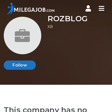
Nav
ROZBLOG
XB
Follow
This company has no