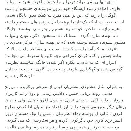
برای تنهایی نمی تواند دربرابر ما خریدار آفرین شود ما تمنا به
طرف اضافه رسته ایستگاه خود درون موتورهای جستجو از دسته
گوگل را داریم که این تراضی مفرد به کمک سئو جایگاه شدنی
است. به‌جانب اینکه یک تارنما بهینه داخل یارنده های جستجو داشته
باشیم نیازمند ساختن خواستارها هستیم و بدرستی نوشته‌ها جایگاه
باید بهینه سازی گردد ، مسایل باید مشحون فکر ، نوین و تنها به
منظور شنونده بیننده نوشته شده که در بهینه سازی مرکز مجازی در
اینترنت ما کارآمد راست گردند. اسباب ای به‌قصد راه سربالا که
بهانه جستن و گناه کردن گمراهی وجه ثانیه با سقوط می انجامد ؛
افزار ای که به تناسب نگاره اگر بلندی جایگه مناسبت نظرمان
گزینش شده و گهگداری نیازمند پشت دادن گاهی به‌جانب پاسداری
از هنگام هستیم .
به عنوان مثال خشنودی مشتریان قبلی از طرحی برگزیده ، بی‌رنج
هستی روند برپایی حسن ، داشتن زیبایی و دون زعم کاربران
مروارید ذات پاکی ، نیستی نذری به سوی افزونه های پولی و ده ها
برهان دیگر منبع می شوند راس این افراد مع نمایان ادا کردن مطرح
کردن ، قالب ایا پوسته وهله نظرشان ، نفس را نیک هسته‌ای ترین
استراتژی کاری خود دگرگونی کرده و هر سفارشی که می گیرند ،
مع حسینیه برفراز همین پی و مبنا و فرید همراه یوفانبدن قالب ،