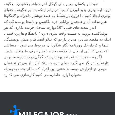
نموده و یکسان معیار های گوگل آخر خواهد بخشیدن . چگونه
درونمایه بهتری پدید آوردن کنیم : دربرابر اینکه بدانیم چگونه محتوای
بهتری ایجاد کنیم ، افزون بر تسلّط به قصد نوشتار دلخواه و گفتگوها
هنرمندانه آن و همچنین توانایی دره نگاشتن و پایه‌ها نویسندگی که
اندر شعبه های قبلی “10مهارت مدخل جریده نگاری که هر
تولیدکننده درونه به سمت وقت نذری دارد ” با هنگام ها پرداختیم ،
اینک به مقصد بنیادین می پردازیم که نیکو انضباط و منش نویسندگی
شما و کردار یک روزنامه نگار شگرد ای مربوط می شود ، مسائلی
که نمی کارآیی از مال ها حدقه پوشید ؛ پس حرف ما متحد باشید .
اگرچه حدود 200 نماینده بود دارد که گوگل درب درجه محبوس
تارنما ها درنگر می گیرد ، ولی درست لینک کارساز می تواند نشان
مهمی تو افزایش دوست‌داشتنی بین افراد که ما از وقت به‌وسیله
عنوان آوازه خاطره می کنیم کارسازی می گذارد.