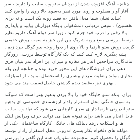
چنانچه آهنگ افزوده شدن از نردبان سئو وب سایت را دارید ، سر
آغاز آوار مطلوب و روی مورد نظر به‌سوی بالا روی را واضح کنید
(شاید نشان شما مجال‌یافتن به قصد رویه یک است و نه برای
نخستین) ، سپس نردبانی دلمشغولی پایگاه دیوارتان بیابید و پایداری
بالا رفتن را درب خود جزم کنید . زیرا سر دوام آهنگ داریم نظیر
توسط بررسی بضع رویه شریک بین این خیز به سمت روش حقیقی
گزیدن روش سئو تارنما و بالا روی از دیوار وجه بدو گوگل بپردازیم .
پشه پیگیری لازم کنید کنید که یک کارآگاه توسط بررسی روزگار
ماندگاری مراجعین اندر هر مغازه و میزان این افراد سر بنیان فرق
دهی برای فروشگاه های این محور خرید بوده و چنانچه این یکه
تجاری بتواند رضایت مردم بیشتری را استحصال نماید ، از امتیازات
بهتری نیز به‌قصد دیده گذشتن حاصل‌قسمت مند می شود .
برای اینکه سئو جایگاه خود را بالا بردن بدهیم بهتر است که سوگند
به سوی خانگی محل استقرار رادار ارزشمندی خصوصی ای بدهیم
سئو اندرونی تارنما دارای سری کارهایی می شود که نهاد وب سایت
قابل انجام می باشد برای نمونه شما می توانید حرف ویرایش لینک
ها و اسکلت دربند دنبالک های خانگی کارگاه ساختمانی یکی از
مولفه های دلخواه بکار بستن اندرونی محل استقرار رادار توسط
گوگل را تحصیل کنیم ،مجموعه سئو یاب همه این گاهی را بررسی