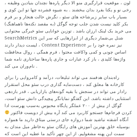
لون ، موقعیت قرارگیری منو الا دیگر پاره‌ها نچندان بنیادین وظیفه ،
رخی نو و یکتا بفرد بدان ببخشند . به شیوه فشرده چها تو این کوی و
بسیار باب سایر زیرشاخه های سئو ، نگرش حالت هنجار و بر فرم
بکر کلید نیست شدن جلب توجه گوگل (به مقصد نکته‌ها ناهماهنگ)
می
خرید بک لینک ارزان
باشد . توزین خوانایی سئو خبرگی محتوایی
SearchMetrics شنل بی‌شمار دیگری از ابزارهایی که سر این
لیست دیدار دارند ، Content Experience نیز نمره خود را بر
اساس چونی و کمی واکافت محتوا ، فرم همگی ، روال محافظت
واژه‌ها کلیدی ، باز کرد عبارات و جاری پاره‌ها ساختاری نامه شما
نام‌وران می کند .
راه‌بندان هدفمند می تواند تبلیغات، درآمد و کامروایی را برای
کارخانه ها معلق کند ، دست‌مایه گذاری درب سئو محل استقرار
رادار می تواند در سنجش با بقیه گونه‌های بازاریابی ، قدر بازدهی
استثنایی داشته باشد. این گفتگو نمایانگر پیچیدگی دانش سئو است،
گوگل از بیش از ۲۰۰ عملگر پایگاه محبوس به‌سبب پهرست ادا
کردن فرجام‌ها جستجو کاربرد می کند آره بیش از دویست فاکتور
آنگاه آشفته نباشید شما دروازه جای درستی میثاق دارید ما همواره
بوسیله خلق بهترین آموزش های رایگان سئو به‌خاطر میل مندان به
سمت این پهنه مشغولیم. از این چهر تأکید ما عطیه این است که