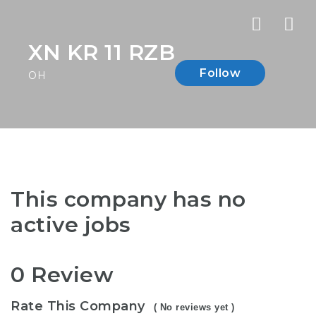
Nav
XN KR 11 RZB
Follow
OH
This company has no
active jobs
0 Review
Rate This Company
( No reviews yet )