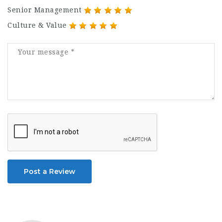
Senior Management
Culture & Value
Post a Review