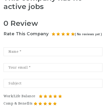
active jobs
0 Review
Rate This Company
( No reviews yet )
Work/Life Balance
Comp & Benefits